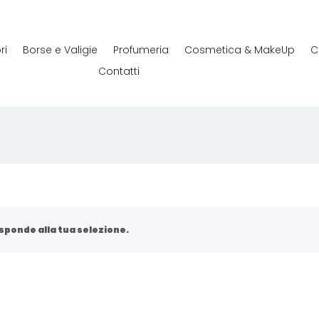
ri
Borse e Valigie
Profumeria
Cosmetica & MakeUp
C
Contatti
sponde alla tua selezione.