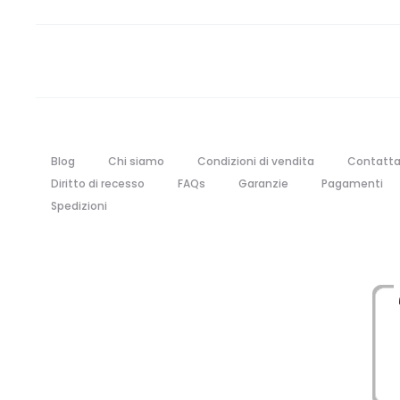
Blog
Chi siamo
Condizioni di vendita
Contatta
Diritto di recesso
FAQs
Garanzie
Pagamenti
Spedizioni