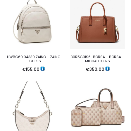
HWBG69 94330 ZAINO – ZAINO
30R5G9IS6L BORSA – BORSA –
– GUESS
MICHAEL KORS
€
155,00
€
350,00