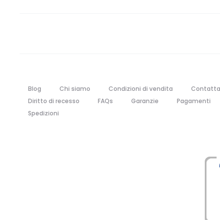
Blog
Chi siamo
Condizioni di vendita
Contatta
Diritto di recesso
FAQs
Garanzie
Pagamenti
Spedizioni