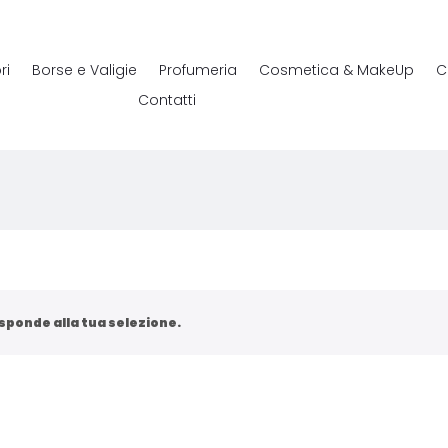
ri
Borse e Valigie
Profumeria
Cosmetica & MakeUp
C
Contatti
sponde alla tua selezione.