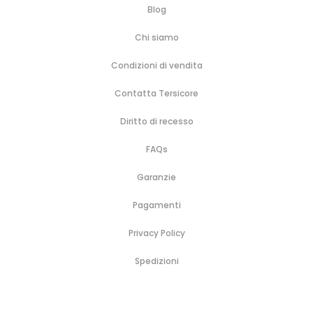
Blog
Chi siamo
Condizioni di vendita
Contatta Tersicore
Diritto di recesso
FAQs
Garanzie
Pagamenti
Privacy Policy
Spedizioni
H
B
A
B
P
C
C
C