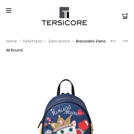
Prod
BRACCIAL
BRACCIAL
Home
Pelletteria
Zaini donna
Braccialini Zaino
BORSA
BAULETT
navi
All Round
A
ALL
MANO
ROUND
ASIA