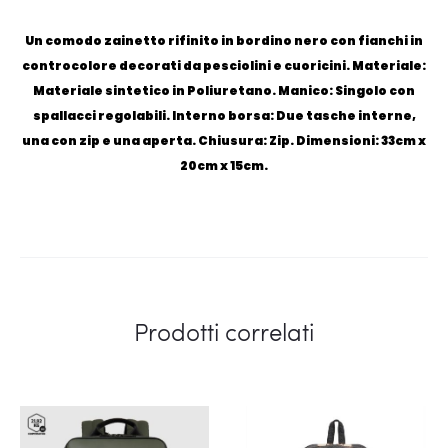
Un comodo zainetto rifinito in bordino nero con fianchi in
controcolore decorati da pesciolini e cuoricini. Materiale:
Materiale sintetico in Poliuretano. Manico: Singolo con
spallacci regolabili. Interno borsa: Due tasche interne,
una con zip e una aperta. Chiusura: Zip. Dimensioni: 33cm x
20cm x 15cm.
Prodotti correlati