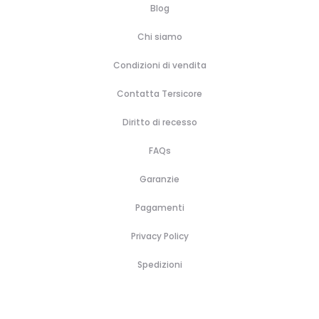
Blog
Chi siamo
Condizioni di vendita
Contatta Tersicore
Diritto di recesso
FAQs
Garanzie
Pagamenti
Privacy Policy
Spedizioni
H
B
A
B
P
C
C
C