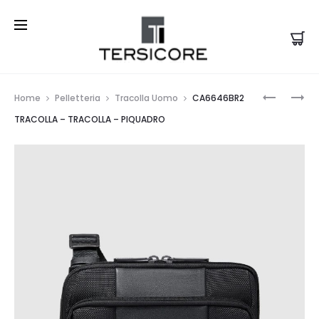
Prod
CA3084S
CU6712C1
Home
Pelletteria
Tracolla Uomo
CA6646BR2
TRACOLL
CINTURA
navi
TRACOLLA – TRACOLLA – PIQUADRO
–
–
TRACOLL
CINTURA
–
–
PIQUADR
PIQUADR