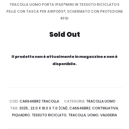
TRACOLLA UOMO PORTA IPAD®MINI IN TESSUTO RICICLATO E
PELLE CON TASCA PER AIRPODS®, SCHERMATO CON PROTEZIONE
RFID
Sold Out
Il prodotto non è attualmente in magazzino e non è
disponibile.
COD:
CA6646BR2 TRACOLLA
CATEGORIA:
TRACOLLA UOMO
TAG:
2025.
,
22.0 X 18.0 X 7.0 (CM)
,
CA6646BR2
,
CONTINUATIVA
,
PIQUADRO
,
TESSUTO RICICLATO
,
TRACOLLA
,
UOMO
,
VALIGERIA