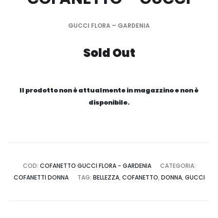
GUCCI FLORA – GARDENIA
Sold Out
Il prodotto non è attualmente in magazzino e non è
disponibile.
COD:
COFANETTO GUCCI FLORA - GARDENIA
CATEGORIA:
COFANETTI DONNA
TAG:
BELLEZZA
,
COFANETTO
,
DONNA
,
GUCCI