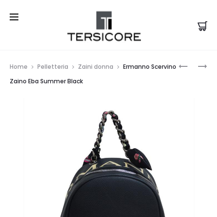
Prod
ERMANN
ERMANN
Home
Pelletteria
Zaini donna
Ermanno Scervino
SCERVIN
SCERVIN
navi
Zaino Eba Summer Black
TOTE
ZAINO
GIOVAN
EBA
RED
SUMMER
TAN