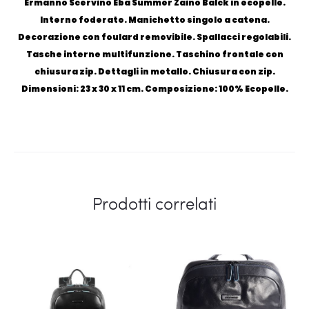
Ermanno Scervino Eba Summer Zaino Balck in ecopelle.
Interno foderato. Manichetto singolo a catena.
Decorazione con foulard removibile. Spallacci regolabili.
Tasche interne multifunzione. Taschino frontale con
chiusura zip. Dettagli in metallo. Chiusura con zip.
Dimensioni: 23 x 30 x 11 cm. Composizione: 100% Ecopelle.
Prodotti correlati