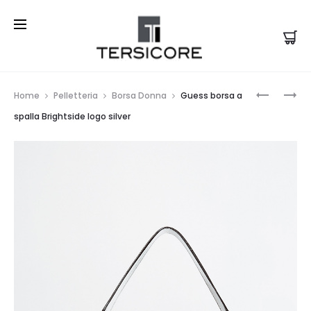
Prod
GUESS
GUESS
Home
Pelletteria
Borsa Donna
Guess borsa a
TRACOLL
BORSA
navi
spalla Brightside logo silver
CESSILY
A
NUDE
SPALLA
BLAKELY
NERA