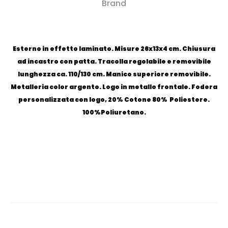
Brand
Esterno in effetto laminato. Misure 26x13x4 cm. Chiusura
ad incastro con patta. Tracolla regolabile e removibile
lunghezza ca. 110/130 cm. Manico superiore removibile.
Metalleria color argento. Logo in metallo frontale. Fodera
personalizzata con logo, 20% Cotone 80% Poliestere.
100%Poliuretano.