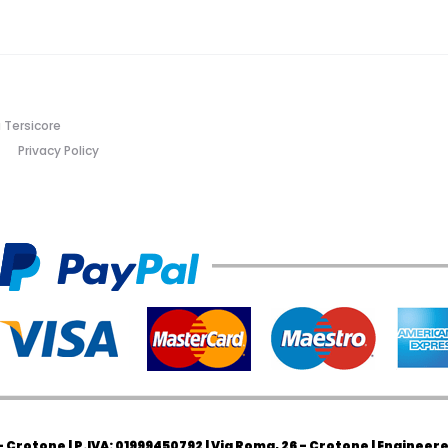
 Tersicore
Privacy Policy
Crotone | P.IVA: 01999450792 | Via Roma, 26 - Crotone | Engineer