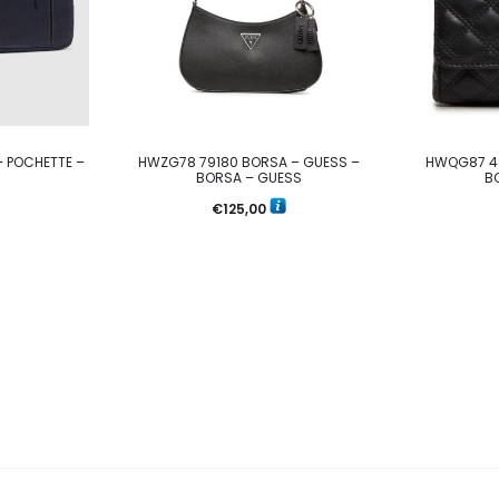
– POCHETTE –
HWZG78 79180 BORSA – GUESS –
HWQG87 4
BORSA – GUESS
B
€
125,00