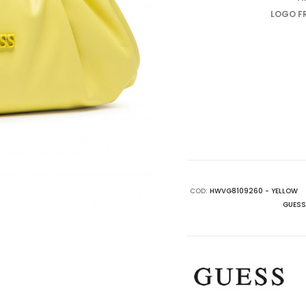
LOGO F
COD:
HWVG8109260 - YELLOW
GUESS