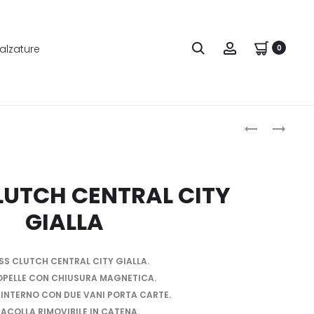
alzature
0
Produ
GUESS
GUESS
CLUTCH
CLUTCH
naviga
CENTRAL
CENTRAL
CITY
CITY
LUTCH CENTRAL CITY
VERDE
CORAL
GIALLA
SS CLUTCH CENTRAL CITY GIALLA.
OPELLE CON CHIUSURA MAGNETICA.
INTERNO CON DUE VANI PORTA CARTE.
ACOLLA RIMOVIBILE IN CATENA.