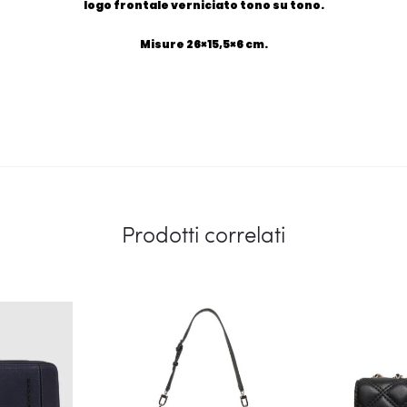
logo frontale verniciato tono su tono.
Misure 26×15,5×6 cm.
Prodotti correlati