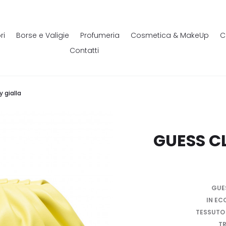
ri
Borse e Valigie
Profumeria
Cosmetica & MakeUp
C
Contatti
y gialla
GUESS C
GUE
IN EC
TESSUTO 
TR