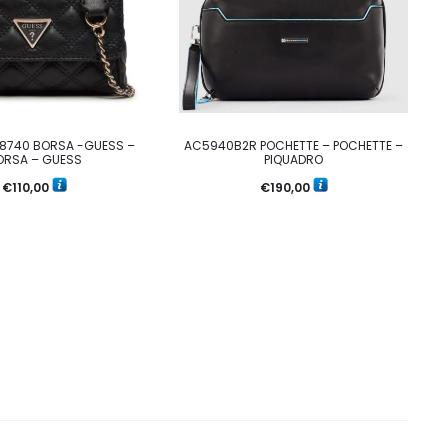
8740 BORSA -GUESS –
AC5940B2R POCHETTE – POCHETTE –
ORSA – GUESS
PIQUADRO
€
110,00
€
190,00