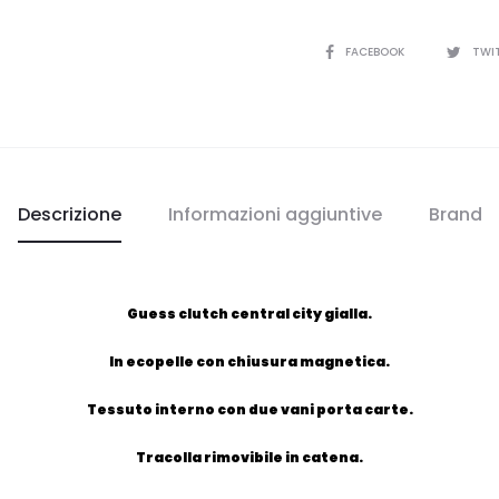
CONDIVIDI
FACEBOOK
TWI
Descrizione
Informazioni aggiuntive
Brand
Guess clutch central city gialla.
In ecopelle con chiusura magnetica.
Tessuto interno con due vani porta carte.
Tracolla rimovibile in catena.