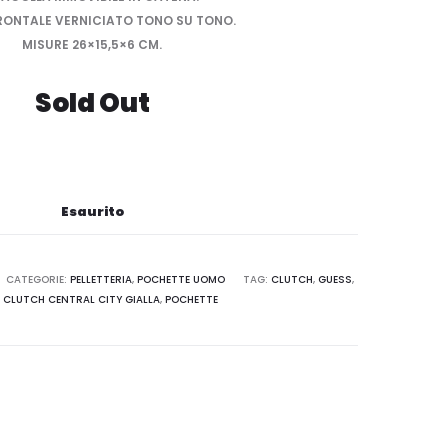
RONTALE VERNICIATO TONO SU TONO.
MISURE 26×15,5×6 CM.
Sold Out
Esaurito
CATEGORIE:
PELLETTERIA
,
POCHETTE UOMO
TAG:
CLUTCH
,
GUESS
,
 CLUTCH CENTRAL CITY GIALLA
,
POCHETTE