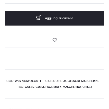
mascherine
unisex
col.
Aggiungi al carrello
denim
quantità
COD:
W0YZ33WDXC0-1
CATEGORIE:
ACCESSORI
,
MASCHERINE
TAG:
GUESS
,
GUESS FACE MASK
,
MASCHERINA
,
UNISEX