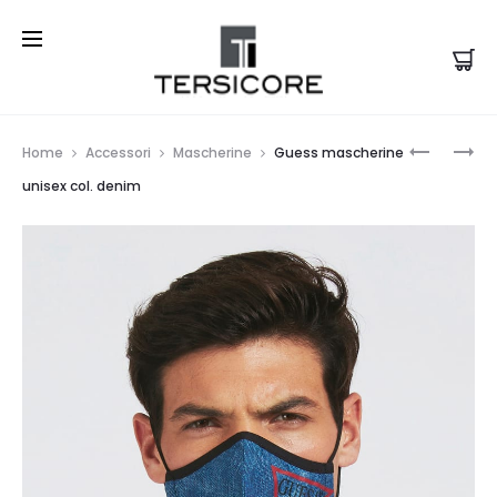
Prod
GUESS
GUESS
Home
Accessori
Mascherine
Guess mascherine
MASCHER
MASCHER
navi
unisex col. denim
UNISEX
UNISEX
COL.
COL.
BLACK
ANIMALIE