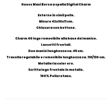
Guess Maxi Borsa a spalla Digital Charm
Esterno in simil pelle.
Misure 42x30x11 cm.
Chiusura con bottone.
Charm 4G logo removibile alla base del manico.
Laccetti frontali.
Due manici lunghezza ca. 45 cm.
Tracolla regolabile e removibile lunghezza ca. 110/130 cm.
Metalleria color oro.
Scritta logo frontale in metallo.
100% Poliuretano.