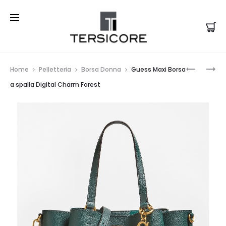
Prod
GUESS
GUESS
Home
Pelletteria
Borsa Donna
Guess Maxi Borsa
MAXI
MAXI
navi
a spalla Digital Charm Forest
SHOPPER
BORSA
VIKKY
A
STAMPA
SPALLA
4G
DIGITAL
LOGO
CHARM
BLU
BROWN