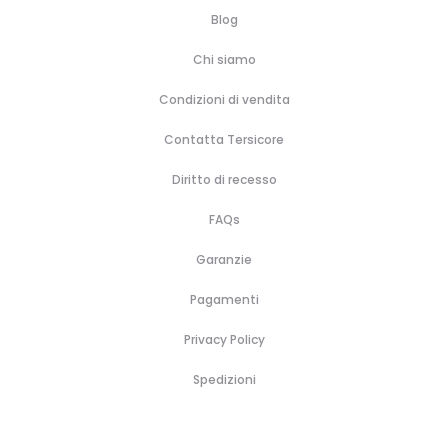
Blog
Chi siamo
Condizioni di vendita
Contatta Tersicore
Diritto di recesso
FAQs
Garanzie
Pagamenti
Privacy Policy
Spedizioni
H
B
A
B
P
C
C
C