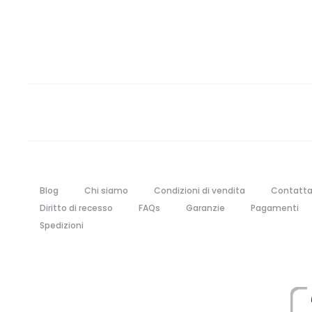
Blog
Chi siamo
Condizioni di vendita
Contatta
Diritto di recesso
FAQs
Garanzie
Pagamenti
Spedizioni