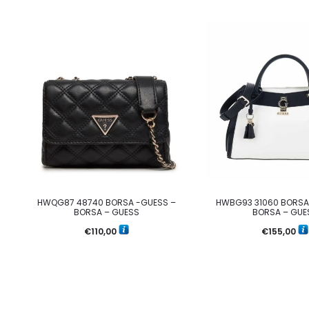
HWQG87 48740 BORSA -GUESS –
HWBG93 31060 BORSA
BORSA – GUESS
BORSA – GUE
€
110,00
€
155,00