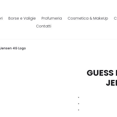
ri
Borse e Valigie
Profumeria
Cosmetica & MakeUp
C
Contatti
o Jensen 4G Logo
GUESS 
JE