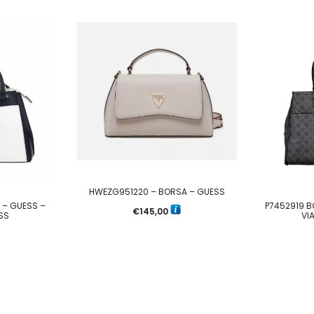
HWEZG951220 – BORSA – GUESS
 – GUESS –
P7452919 B
€
145,00
SS
VI