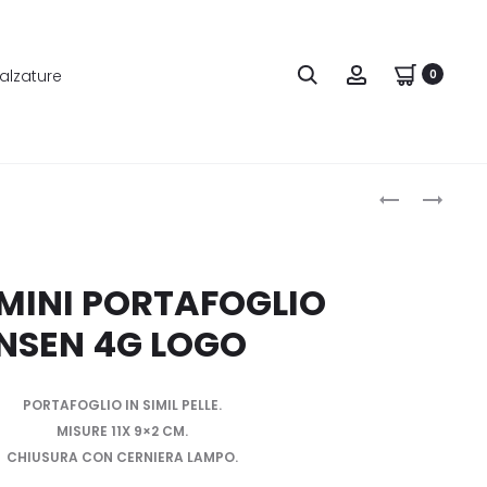
alzature
0
Produ
GUESS
GUESS
PORTAFOGL
MAXI
naviga
ALBY
PORTAFOGL
LUNGO
DESTINY
MINI PORTAFOGLIO
TIRAZIP
LOGO
NSEN 4G LOGO
PORTAFOGLIO IN SIMIL PELLE.
MISURE 11X 9×2 CM.
CHIUSURA CON CERNIERA LAMPO.