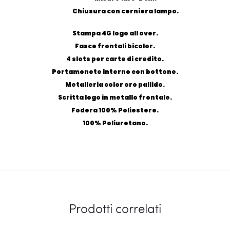
Chiusura con cerniera lampo.
Stampa 4G logo all over.
Fasce frontali bicolor.
4 slots per carte di credito.
Portamonete interno con bottone.
Metalleria color oro pallido.
Scritta logo in metallo frontale.
Fodera 100% Poliestere.
100% Poliuretano.
Prodotti correlati