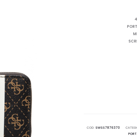
4
PORT
M
SCR
COD:
SWSS7876370
CATEG
PORT