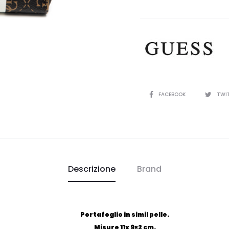
CONDIVIDI
FACEBOOK
TWI
Descrizione
Brand
Portafoglio in simil pelle.
Misure 11x 9×2 cm.