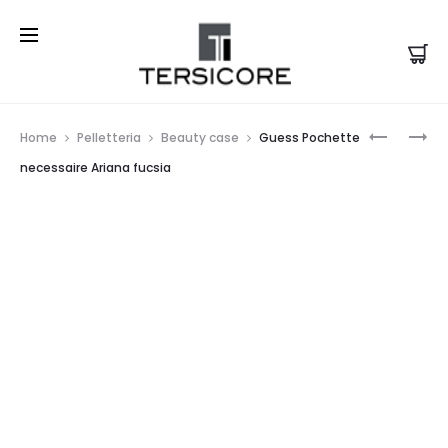
Prod
GUESS
GUESS
Home
Pelletteria
Beauty case
Guess Pochette
POCHETT
POCHETT
navi
necessaire Ariana fucsia
BEAUTY
NECESSA
CASE
DOLLY
BAHIA
GIALLA
PESCA