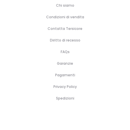
Chi siamo
Condizioni di vendita
Contatta Tersicore
Diritto di recesso
FAQs
Garanzie
Pagamenti
Privacy Policy
Spedizioni
H
B
A
B
P
C
C
C
o
r
c
o
r
o
a
o
m
a
c
r
o
s
l
n
e
n
e
s
f
m
z
t