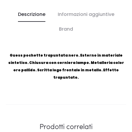
Descrizione
Informazioni aggiuntive
Brand
Guess pochette trapuntata nero. Esterno in materiale
sintetico. Chiusura con cerniera lampo. Metalleria color
oro pallido. Scritta logo frontale in metallo. Effetto
trapuntato.
Prodotti correlati