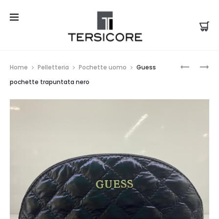
Prod
GUESS
NINE
Home
Pelletteria
Pochette uomo
Guess
BEAUTY
WEST
navi
pochette trapuntata nero
CASE
SHOPPIN
TRAPUNT
BAG
NERO
PAYTON