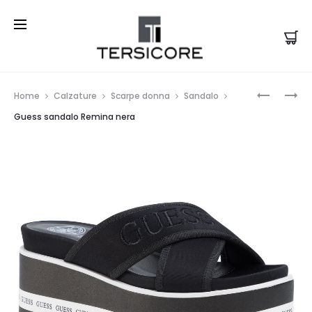
Prod
F**K
GUESS
Home
Calzature
Scarpe donna
Sandalo
POCHETT
SANDALO
navi
Guess sandalo Remina nera
MINI
REMINA
DONNA
BIANCO
TOKYO
E
2020
NERO