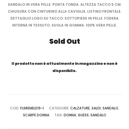
SANDALO IN VERA PELLE. PUNTA TONDA. ALTEZZA TACCO 5 CM.
CHIUSURA CON CINTURINO ALLA CAVIGLIA. LISTINO FRONTALE.
DETTAGLIO LOGO SU TACCO. SOTTOPIEDE IN PELLE. FODERA
INTERNA IN TESSUTO. SUOLA IN GOMMA. 100% VERA PELLE.
Sold Out
Il prodotto non è attualmente in magazzino e non è
disponibile.
COD:
FL6REMELE19-1
CATEGORIE:
CALZATURE
,
SALDI
,
SANDALO
,
SCARPE DONNA
TAG:
DONNA
,
GUESS
,
SANDALO