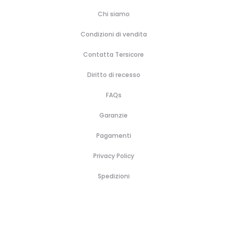
Chi siamo
Condizioni di vendita
Contatta Tersicore
Diritto di recesso
FAQs
Garanzie
Pagamenti
Privacy Policy
Spedizioni
H
B
A
B
P
C
C
C
o
r
c
o
r
o
a
o
m
a
c
r
o
s
l
n