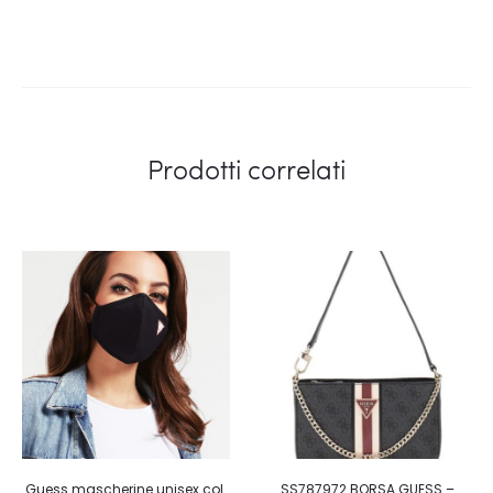
Prodotti correlati
Guess mascherine unisex col.
SS787972 BORSA GUESS –