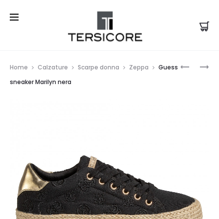
Prod
GUESS
LA
Home
Calzature
Scarpe donna
Zeppa
Guess
SANDALO
FILLE
navi
sneaker Marilyn nera
HYDEY
DES
NERO
FLEURS
SACRAM
PELLE
NERO
SNEAKER