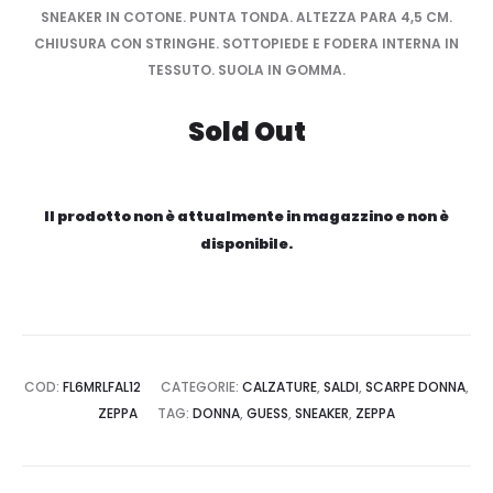
SNEAKER IN COTONE. PUNTA TONDA. ALTEZZA PARA 4,5 CM.
CHIUSURA CON STRINGHE. SOTTOPIEDE E FODERA INTERNA IN
TESSUTO. SUOLA IN GOMMA.
Sold Out
Il prodotto non è attualmente in magazzino e non è
disponibile.
COD:
FL6MRLFAL12
CATEGORIE:
CALZATURE
,
SALDI
,
SCARPE DONNA
,
ZEPPA
TAG:
DONNA
,
GUESS
,
SNEAKER
,
ZEPPA