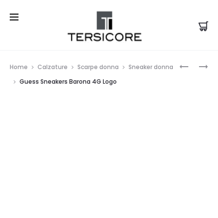
Prod
TOSCA
GUESS
Home
Calzature
Scarpe donna
Sneaker donna
BLU
SNEAKER
navi
Guess Sneakers Barona 4G Logo
SNEAKER
BARONA
NERA
4G
NANCY
LOGO