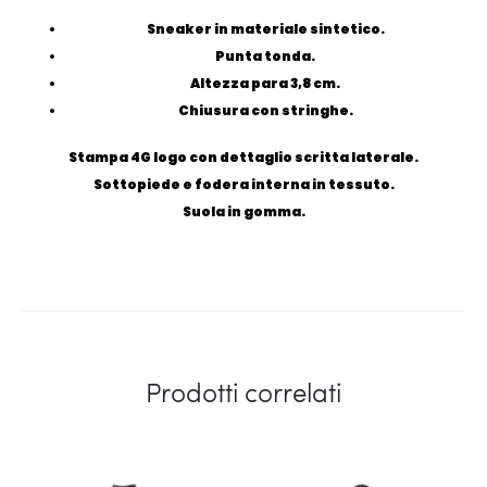
Sneaker in materiale sintetico.
Punta tonda.
Altezza para 3,8 cm.
Chiusura con stringhe.
Stampa 4G logo con dettaglio scritta laterale.
Sottopiede e fodera interna in tessuto.
Suola in gomma.
Prodotti correlati