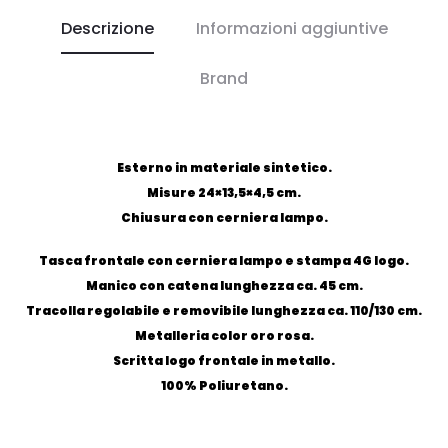
Descrizione
Informazioni aggiuntive
Brand
Esterno in materiale sintetico.
Misure 24×13,5×4,5 cm.
Chiusura con cerniera lampo.
Tasca frontale con cerniera lampo e stampa 4G logo.
Manico con catena lunghezza ca. 45 cm.
Tracolla regolabile e removibile lunghezza ca. 110/130 cm.
Metalleria color oro rosa.
Scritta logo frontale in metallo.
100% Poliuretano.