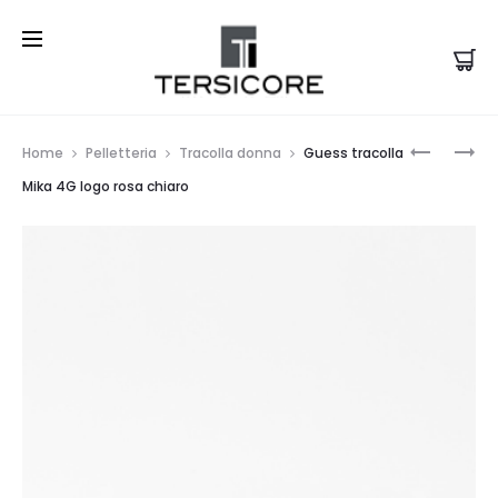
Prod
ACQUA
GUESS
Home
Pelletteria
Tracolla donna
Guess tracolla
DI
MINI
navi
Mika 4G logo rosa chiaro
PARMA
TRACOLL
SET
UPTOWN
REGALO
CHIC
COLONIA
ORO
FESTA
DEL
PAPÀ