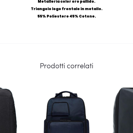
Metalleria color oro pallido.
Triangolo logo frontale in metallo.
55% Poliestere 45% Cotone.
Prodotti correlati