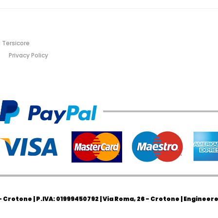
 Tersicore
Privacy Policy
Crotone | P.IVA: 01999450792 | Via Roma, 26 - Crotone | Engineer