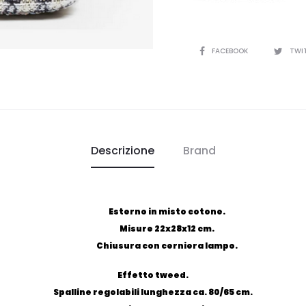
CONDIVIDI
FACEBOOK
TWI
Descrizione
Brand
Esterno in misto cotone.
Misure 22x28x12 cm.
Chiusura con cerniera lampo.
Effetto tweed.
Spalline regolabili lunghezza ca. 80/65 cm.