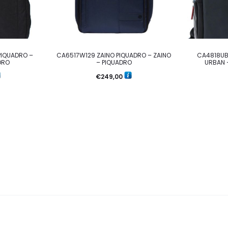
PIQUADRO –
CA6517W129 ZAINO PIQUADRO – ZAINO
CA4818UB
DRO
– PIQUADRO
URBAN 
€
249,00