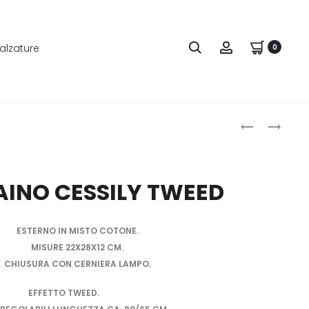
alzature
0
Produ
GABS
MANILA
BORSA
GRACE
naviga
A
SNEAKER
MANO
CHUNKY
AINO CESSILY TWEED
CON
TRACOLLA
G3
ESTERNO IN MISTO COTONE.
PLUS
MISURE 22X28X12 CM.
TRASFORMAB
CHIUSURA CON CERNIERA LAMPO.
IN
EFFETTO TWEED.
PELLE