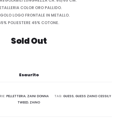
 REGOLABILI LUNGHEZZA CA. 80/65 CM.
OPACA
ETALLERIA COLOR ORO PALLIDO.
NERA
GOLO LOGO FRONTALE IN METALLO.
LARGE
55% POLIESTERE 45% COTONE.
Sold Out
Esaurito
RIE:
PELLETTERIA
,
ZAINI DONNA
TAG:
GUESS
,
GUESS ZAINO CESSILY
TWEED
,
ZAINO