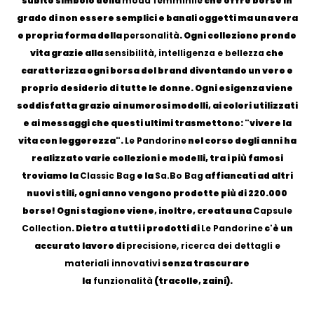
subito simbolo della
moda femminile
che offre borse in
grado di non essere semplici e banali oggetti ma una vera
e propria forma della
personalità
. Ogni collezione prende
vita grazie alla
sensibilità, intelligenza e bellezza
che
caratterizza ogni borsa del brand diventando un vero e
proprio desiderio di tutte le donne. Ogni esigenza viene
soddisfatta grazie ai numerosi modelli, ai colori utilizzati
e ai messaggi che questi ultimi trasmettono: "vivere la
vita con leggerezza".
Le Pandorine
nel corso degli anni ha
realizzato varie collezioni e modelli, tra i più famosi
troviamo la
Classic Bag
e la
Sa.Bo Bag
affiancati ad altri
nuovi stili, ogni anno vengono prodotte più di 220.000
borse! Ogni stagione viene, inoltre, creata una
Capsule
Collection
. Dietro a tutti i prodotti di
Le Pandorine
c'è un
accurato lavoro di
precisione, ricerca dei dettagli e
materiali innovativi
senza trascurare
la
funzionalità
(tracolle, zaini).