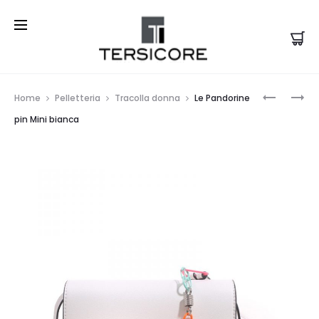
Prod
LE
LE
Home
Pelletteria
Tracolla donna
Le Pandorine
PANDORI
PANDORI
navi
pin Mini bianca
BORSA
BORSA
KITTY
VICKY
SOGNI
CARATTE
BIANCA
CUOIO