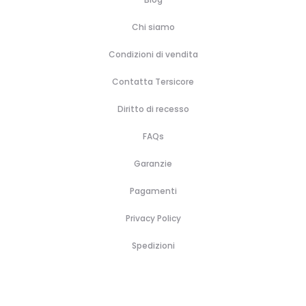
Chi siamo
Condizioni di vendita
Contatta Tersicore
Diritto di recesso
FAQs
Garanzie
Pagamenti
Privacy Policy
Spedizioni
H
B
A
B
P
C
C
C
o
r
c
o
r
o
a
o