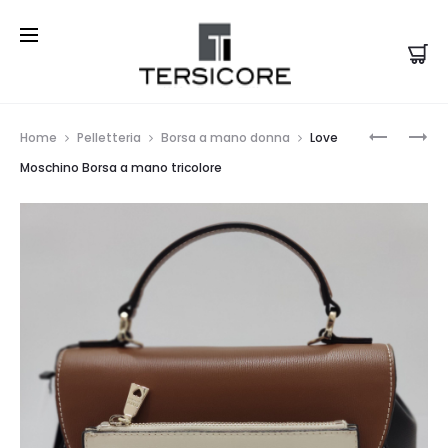
Prod
LOVE
LOVE
Home
Pelletteria
Borsa a mano donna
Love
MOSCHI
MOSCHI
navi
Moschino Borsa a mano tricolore
ZAINO
BORSA
TRAPUNT
A
CON
SPALLA
LOGO
SMALL
CON
FOULARD