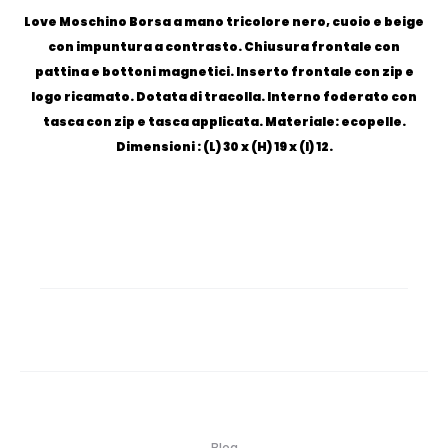
Love Moschino Borsa a mano tricolore nero, cuoio e beige
con impuntura a contrasto. Chiusura frontale con
pattina e bottoni magnetici. Inserto frontale con zip e
logo ricamato. Dotata di tracolla. Interno foderato con
tasca con zip e tasca applicata. Materiale: ecopelle.
Dimensioni : (L) 30 x (H) 19 x (l) 12.
Blog