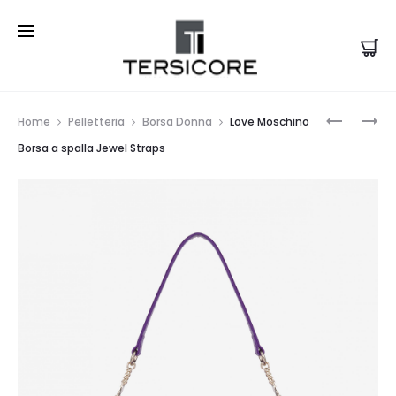
Prod
LOVE
LA
Home
Pelletteria
Borsa Donna
Love Moschino
MOSCHI
FILLE
navi
Borsa a spalla Jewel Straps
ZAINO
DES
PICCOLO
FLEURS
TAGS
ZAINO
FORTUNA
BLACK
LABEL