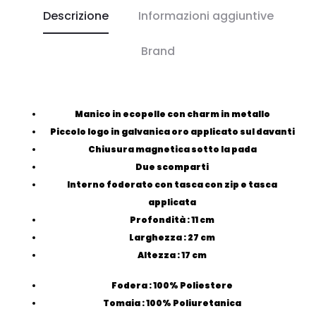
Descrizione
Informazioni aggiuntive
Brand
Manico in ecopelle con charm in metallo
Piccolo logo in galvanica oro applicato sul davanti
Chiusura magnetica sotto la pada
Due scomparti
Interno foderato con tasca con zip e tasca
applicata
Profondità :
11
cm
Larghezza :
27
cm
Altezza :
17
cm
Fodera : 100% Poliestere
Tomaia : 100% Poliuretanica