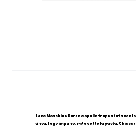
Love Moschino Borsa a spalla trapuntata con log
tinta. Logo impunturato sotto la patta. Chiusur