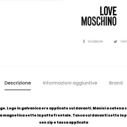
CONDIVIDI
FACEBOOK
TWI
Descrizione
Informazioni aggiuntive
Brand
o. Logo in galvanica oro applicato sul davanti. Manici a catena c
a magnetica sotto la patta frontale. Tasca sul davanti sotto la 
con zip e tasca applicata