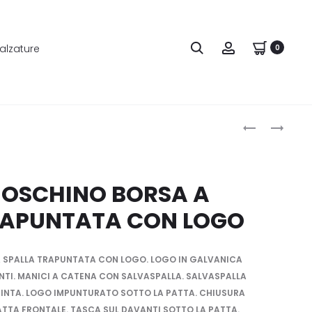
alzature
0
Produ
TRUSSARDI
LOVE
CROSS-
MOSCHINO
naviga
BODY
ZAINO
MEDIUM
TRAPUNTAT
MOSCHINO BORSA A
MIAMI
CON
RAPUNTATA CON LOGO
IN
LOGO
SIMILPELLE
STAMPA
 SPALLA TRAPUNTATA CON LOGO. LOGO IN GALVANICA
COCCODRIL
TI. MANICI A CATENA CON SALVASPALLA. SALVASPALLA
ROSSA
INTA. LOGO IMPUNTURATO SOTTO LA PATTA. CHIUSURA
TTA FRONTALE. TASCA SUL DAVANTI SOTTO LA PATTA.