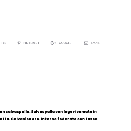
TTER
PINTEREST
GOOGLE+
EMAIL
on salvaspalla. Salvaspalla con logo ricamato in
patta. Galvanica oro. Interno foderato con tasca