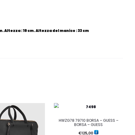
. Altezza : 19 cm. Altezza del manico : 33 cm
HWZG78 79710 BORSA – GUESS –
BORSA – GUESS
€
125,00