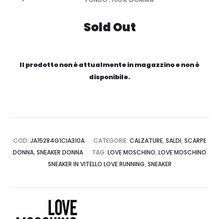
Sold Out
Il prodotto non è attualmente in magazzino e non è
disponibile.
COD:
JA15284G1CIA310A
CATEGORIE:
CALZATURE
,
SALDI
,
SCARPE
DONNA
,
SNEAKER DONNA
TAG:
LOVE MOSCHINO
,
LOVE MOSCHINO
SNEAKER IN VITELLO LOVE RUNNING
,
SNEAKER