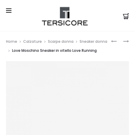
Prod
CULT
LOVE
Home
Calzature
Scarpe donna
Sneaker donna
SNEAKER
MOSCHI
navi
Love Moschino Sneaker in vitello Love Running
DONNA
SNEAKER
PERRY
IN
3162
VITELLO
LOW
CON
W
BORCHIE
LEATHER/
E
CUORI