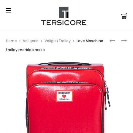
Prod
LOVE
MICHAEL
Home
Valigeria
Valigie/Trolley
Love Moschino
MOSCHI
KORS
navi
trolley morbido rosso
TROLLEY
DÉCOLLET
MORBIDO
ANTOINE
NERO
PUMP
NERE