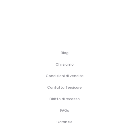
da
€79,00
a
€110,00
Blog
Chi siamo
Condizioni di vendita
Contatta Tersicore
Diritto di recesso
FAQs
Garanzie