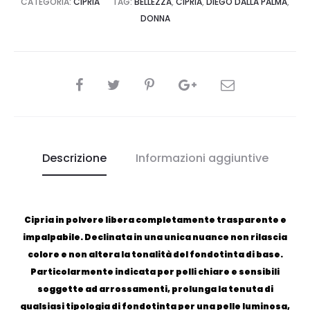
CATEGORIA:
CIPRIA
TAG:
BELLEZZA
,
CIPRIA
,
DIEGO DALLA PALMA
,
DONNA
CONDIVIDI
Descrizione
Informazioni aggiuntive
Cipria in polvere libera completamente trasparente e
impalpabile. Declinata in una unica nuance non rilascia
colore e non altera la tonalità del fondotinta di base.
Particolarmente indicata per pelli chiare e sensibili
soggette ad arrossamenti, prolunga la tenuta di
qualsiasi tipologia di fondotinta per una pelle luminosa,