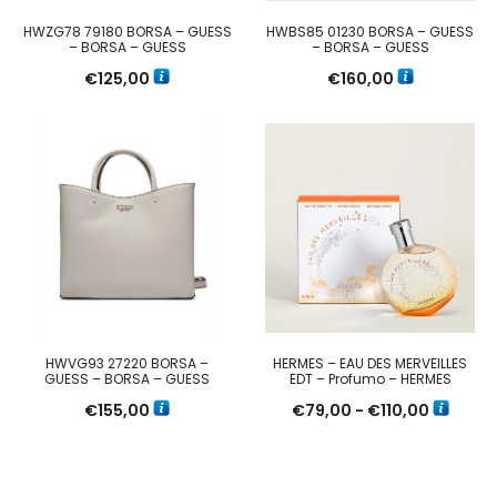
HWZG78 79180 BORSA – GUESS
HWBS85 01230 BORSA – GUESS
– BORSA – GUESS
– BORSA – GUESS
€
125,00
€
160,00
HWVG93 27220 BORSA –
HERMES – EAU DES MERVEILLES
GUESS – BORSA – GUESS
EDT – Profumo – HERMES
Fascia
€
155,00
€
79,00
-
€
110,00
di
prezzo: