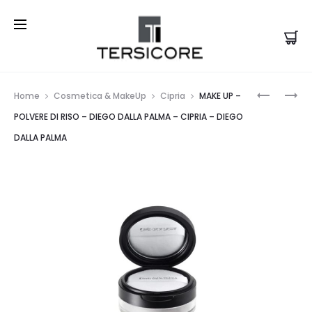
Prod
KAJAL
REFILL
Home
Cosmetica & MakeUp
Cipria
MAKE UP –
DELINEA
SYSTEM
navi
POLVERE DI RISO – DIEGO DALLA PALMA – CIPRIA – DIEGO
OCCHI
OMBRET
DALLA PALMA
OMBRET
OCCHI
LUNGA
–
DURATA
DIEGO
–
DALLA
DIEGO
PALMA
DALLA
–
PALMA
OMBRET
–
–
OMBRETT
DIEGO
EYELINER
DALLA