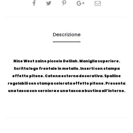
CONDIVIDI
Descrizione
Nine West zaino piccolo Delilah. Maniglia superiore.
Scritta logo frontale in metallo. Inserti con stampa
effetto pitone. Catena esterna decorativa. Spalline
regolabili con stampa colorata effetto pitone. Presenta
una tasca con cerniera e una tasca a bustina all’interno.