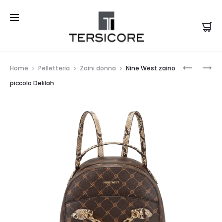
Prod
LOVE
NINE
Home
Pelletteria
Zaini donna
Nine West zaino
MOSCHI
WEST
navi
piccolo Delilah
BORSA
CROSSB
A
EMMA
MANO
TAGS