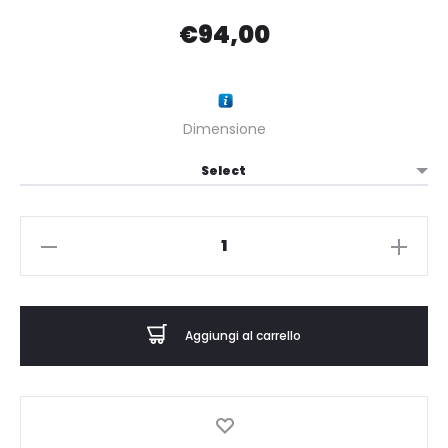
€
94,00
Dimensione
P.
DI
FIRENZE
-
Aggiungi al carrello
NIVEUS
-
Profumo
-