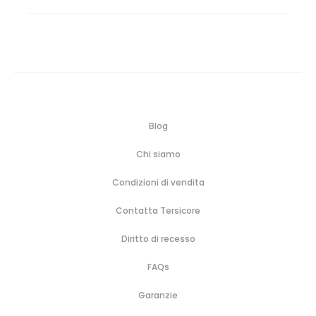
da
€93,40
a
€120,00
Blog
Chi siamo
Condizioni di vendita
Contatta Tersicore
Diritto di recesso
FAQs
Garanzie