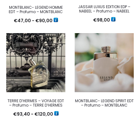
JASSAR LUXUS EDITION EDP –
MONTBLANC- LEGEND HOMME
NABEEL – Profumo – NABEEL
EDT – Profumo – MONTBLANC
€
98,00
Fascia
€
47,00
-
€
90,00
di
prezzo:
da
€47,00
a
€90,00
TERRE D’HERMES – VOYAGE EDT
MONTBLANC- LEGEND SPIRIT EDT
– Profumo – TERRE D’HERMES
– Profumo – MONTBLANC
Fascia
€
93,40
-
€
120,00
di
prezzo: