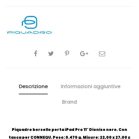
CONDIVIDI
Descrizione
Informazioni aggiuntive
Brand
Piquadro borsello porta iPad Pro 11″ Dioniso nero. Con
tasca per CONNEQU. Peso: 0.470 g. Misure: 22,00 x 27,00 x