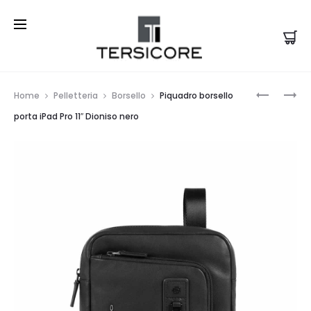
Prod
PIQUADR
PIQUADR
Home
Pelletteria
Borsello
Piquadro borsello
MARSUPI
BORSELL
navi
porta iPad Pro 11″ Dioniso nero
IN
PORTA
TESSUTO
IPAD
RICICLA
PRO
ADE
11″
BLU
IN
NOTTE
TESSUTO
RICICLA
ADE
BLU
NOTTE