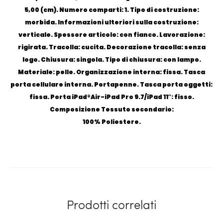
5,00 (cm). Numero comparti: 1. Tipo di costruzione:
morbida. Informazioni ulteriori sulla costruzione:
verticale. Spessore articolo: con fianco. Lavorazione:
rigirata. Tracolla: cucita. Decorazione tracolla: senza
logo. Chiusura: singola. Tipo di chiusura: con lampo.
Materiale: pelle. Organizzazione interna: fissa. Tasca
porta cellulare interna. Portapenne. Tasca porta oggetti:
fissa. Porta iPad®Air-iPad Pro 9.7/iPad 11″: fisso.
Composizione Tessuto secondario:
100% Poliestere.
Prodotti correlati