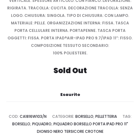
VERTICALE. SPESSORE ARTICOLO: CON FIANCO. LAVORAZIONE:
RIGIRATA. TRACOLLA: CUCITA. DECORAZIONE TRACOLLA: SENZA
LOGO. CHIUSURA: SINGOLA. TIPO DI CHIUSURA: CON LAMPO.
MATERIALE: PELLE. ORGANIZZAZIONE INTERNA: FISSA. TASCA
PORTA CELLULARE INTERNA. PORTAPENNE. TASCA PORTA
OGGETTI: FISSA. PORTA IPAD®AIR-IPAD PRO 9.7/IPAD 11″: FISSO.
COMPOSIZIONE TESSUTO SECONDARIO:
100% POLIESTERE.
Sold Out
Esaurito
COD:
CA1816W103/N
CATEGORIE:
BORSELLO
,
PELLETTERIA
TAG:
BORSELLO
,
PIQUADRO
,
PIQUADRO BORSELLO PORTA IPAD PRO 11"
DIONISO NERO TERSICORE CROTONE