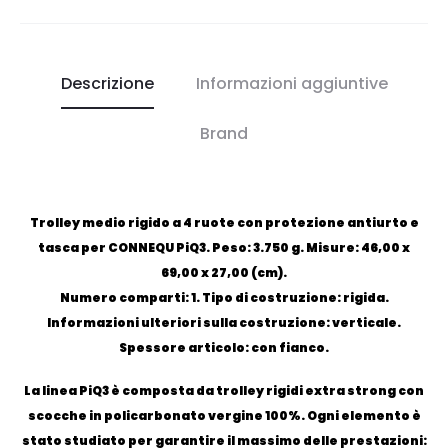
Descrizione
Informazioni aggiuntive
Brand
Trolley medio rigido a 4 ruote con protezione antiurto e
tasca per CONNEQU PiQ3. Peso: 3.750 g. Misure: 46,00 x
69,00 x 27,00 (cm).
Numero comparti: 1. Tipo di costruzione: rigida.
Informazioni ulteriori sulla costruzione: verticale.
Spessore articolo: con fianco.
La linea PiQ3 è composta da trolley rigidi extra strong con
scocche in policarbonato vergine 100%. Ogni elemento è
stato studiato per garantire il massimo delle prestazioni: