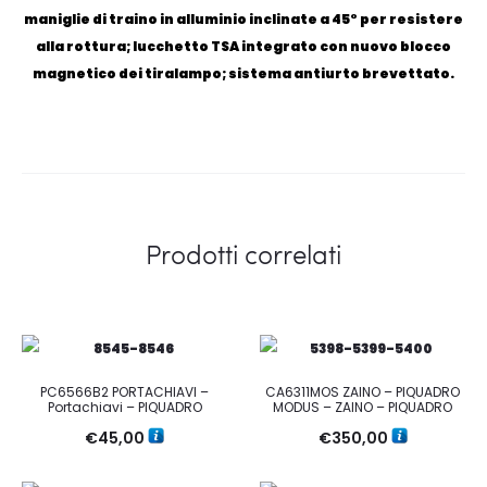
maniglie di traino in alluminio inclinate a 45° per resistere
alla rottura; lucchetto TSA integrato con nuovo blocco
magnetico dei tiralampo; sistema antiurto brevettato.
Prodotti correlati
PC6566B2 PORTACHIAVI –
CA6311MOS ZAINO – PIQUADRO
Portachiavi – PIQUADRO
MODUS – ZAINO – PIQUADRO
€
45,00
€
350,00