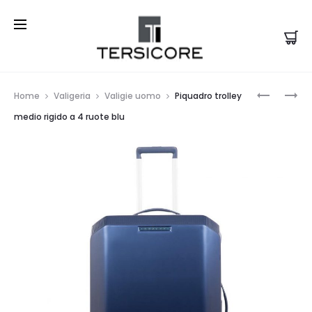
Prod
PIQUADR
PIQUADR
Home
Valigeria
Valigie uomo
Piquadro trolley
TROLLEY
TROLLEY
navi
medio rigido a 4 ruote blu
CABINA
MEDIO
RIGIDO
RIGIDO
PORTA
A
PC
4
GRIGIO
RUOTE
ROSSO