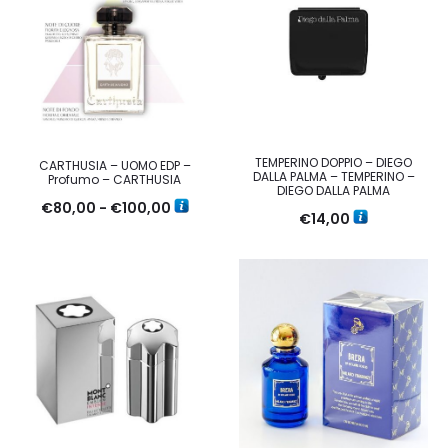
TEMPERINO DOPPIO – DIEGO
CARTHUSIA – UOMO EDP –
DALLA PALMA – TEMPERINO –
Profumo – CARTHUSIA
DIEGO DALLA PALMA
Fascia
€
80,00
-
€
100,00
€
14,00
di
prezzo:
da
€80,00
a
€100,00