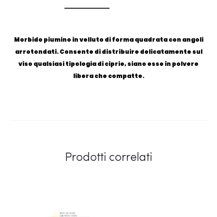
Morbido piumino in velluto di forma quadrata con angoli
arrotondati. Consente di distribuire delicatamente sul
viso qualsiasi tipologia di ciprie, siano esse in polvere
libera che compatte.
Prodotti correlati