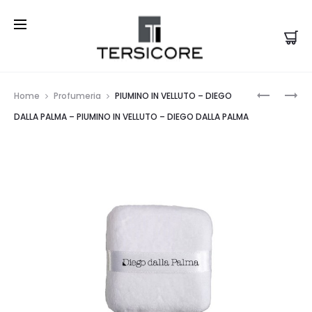
Prod
THE
PIEGACIG
Home
Profumeria
PIUMINO IN VELLUTO – DIEGO
BROW
CON
navi
DALLA PALMA – PIUMINO IN VELLUTO – DIEGO DALLA PALMA
STUDIO
RICARIC
PENNELL
–
PROFESS
DIEGO
DUO
DALLA
PER
PALMA
SOPRACC
–
–
PIEGACIG
DIEGO
–
DALLA
DIEGO
PALMA
DALLA
–
PALMA