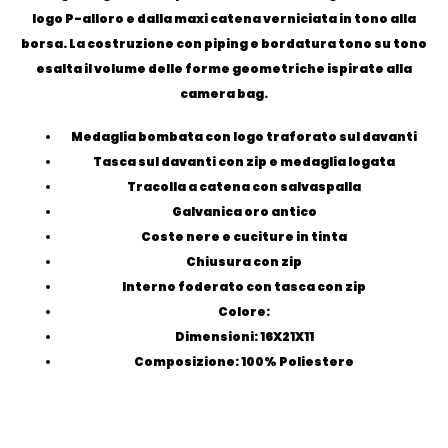
logo P-alloro e dalla maxi catena verniciata in tono alla
borsa. La costruzione con piping e bordatura tono su tono
esalta il volume delle forme geometriche ispirate alla
camera bag.
Medaglia bombata con logo traforato sul davanti
Tasca sul davanti con zip e medaglia logata
Tracolla a catena con salvaspalla
Galvanica oro antico
Coste nere e cuciture in tinta
Chiusura con zip
Interno foderato con tasca con zip
Colore:
Dimensioni:
16X21X11
Composizione:
100% Poliestere