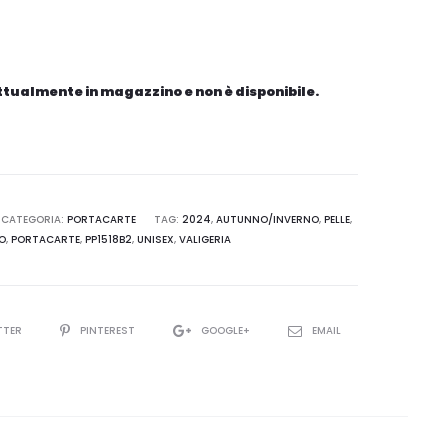
attualmente in magazzino e non è disponibile.
CATEGORIA:
PORTACARTE
TAG:
2024
,
AUTUNNO/INVERNO
,
PELLE
,
O
,
PORTACARTE
,
PP1518B2
,
UNISEX
,
VALIGERIA
TTER
PINTEREST
GOOGLE+
EMAIL