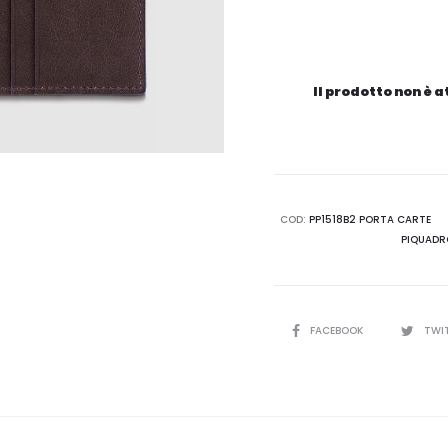
Il prodotto non è 
COD:
PP1518B2 PORTA CARTE
PIQUADR
CONDIVIDI
FACEBOOK
TWI