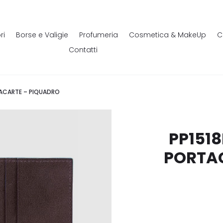
ri
Borse e Valigie
Profumeria
Cosmetica & MakeUp
C
Contatti
TACARTE – PIQUADRO
PP151
PORTA