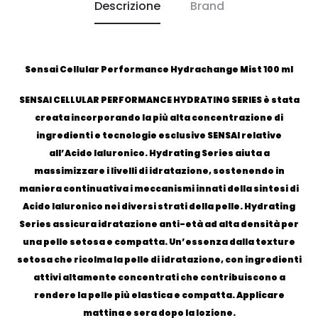
Descrizione
Brand
Sensai Cellular Performance Hydrachange Mist 100 ml
SENSAI CELLULAR PERFORMANCE HYDRATING SERIES è stata
creata incorporando la più alta concentrazione di
ingredienti e tecnologie esclusive SENSAI relative
all’Acido Ialuronico. Hydrating Series aiuta a
massimizzare i livelli di idratazione, sostenendo in
maniera continuativa i meccanismi innati della sintesi di
Acido Ialuronico nei diversi strati della pelle. Hydrating
Series assicura idratazione anti-età ad alta densità per
una pelle setosa e compatta. Un’essenza dalla texture
setosa che ricolma la pelle di idratazione, con ingredienti
attivi altamente concentrati che contribuiscono a
rendere la pelle più elastica e compatta. Applicare
mattina e sera dopo la lozione.