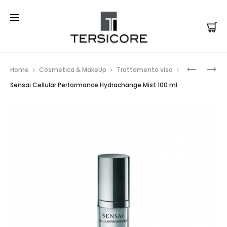
Prod
SENSAI
SENSAI
Home
Cosmetica & MakeUp
Trattamento viso
CELLULAR
DESIGNI
navi
Sensai Cellular Performance Hydrachange Mist 100 ml
PERFORM
DUO
DEEP
BROZING
LIFT
POWDER
FILLER
20
ML