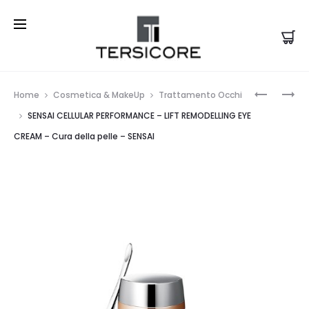
Prod
SENSAI
SENSAI
Home
Cosmetica & MakeUp
Trattamento Occhi
CELLULAR
–
navi
SENSAI CELLULAR PERFORMANCE – LIFT REMODELLING EYE
PERFORM
TOTAL
CREAM – Cura della pelle – SENSAI
–
LIP
WRINKLE
TREATME
REPAIR
STICK
EYE
–
CREAM
STICK
–
LABBRA
CURA
–
DELLA
SENSAI
PELLE
–