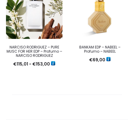
€79,00
a
€110,00
NARCISO RODRIGUEZ – PURE
BANKAM EDP – NABEEL –
MUSC FOR HER EDP – Profumo –
Profumo – NABEEL
NARCISO RODRIGUEZ
€
69,00
Fascia
€
115,01
-
€
153,00
di
prezzo:
da
€115,01
a
€153,00