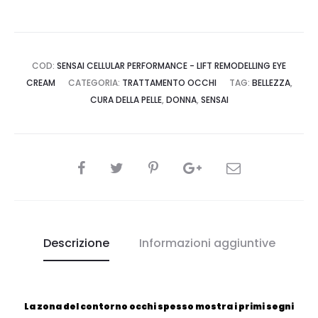
COD:
SENSAI CELLULAR PERFORMANCE - LIFT REMODELLING EYE
CREAM
CATEGORIA:
TRATTAMENTO OCCHI
TAG:
BELLEZZA
,
CURA DELLA PELLE
,
DONNA
,
SENSAI
CONDIVIDI
Descrizione
Informazioni aggiuntive
La zona del contorno occhi spesso mostra i primi segni