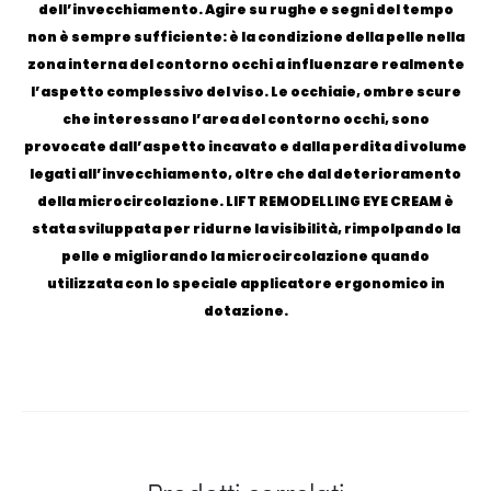
dell’invecchiamento. Agire su rughe e segni del tempo
non è sempre sufficiente: è la condizione della pelle nella
zona interna del contorno occhi a influenzare realmente
l’aspetto complessivo del viso. Le occhiaie, ombre scure
che interessano l’area del contorno occhi, sono
provocate dall’aspetto incavato e dalla perdita di volume
legati all’invecchiamento, oltre che dal deterioramento
della microcircolazione. LIFT REMODELLING EYE CREAM è
stata sviluppata per ridurne la visibilità, rimpolpando la
pelle e migliorando la microcircolazione quando
utilizzata con lo speciale applicatore ergonomico in
dotazione.