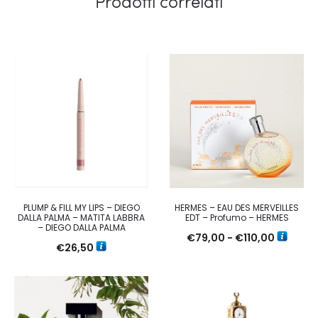
Prodotti correlati
PLUMP & FILL MY LIPS – DIEGO
HERMES – EAU DES MERVEILLES
DALLA PALMA – MATITA LABBRA
EDT – Profumo – HERMES
– DIEGO DALLA PALMA
Fascia
€
79,00
-
€
110,00
€
26,50
di
prezzo:
da