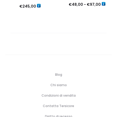
Fascia
€
48,00
-
€
97,00
€
245,00
di
prezzo:
da
€48,00
a
€97,00
Blog
Chi siamo
Condizioni di vendita
Contatta Tersicore
Diritto di recesso