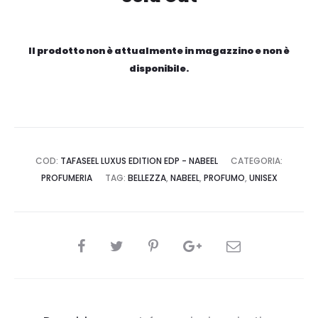
Il prodotto non è attualmente in magazzino e non è
disponibile.
COD:
TAFASEEL LUXUS EDITION EDP - NABEEL
CATEGORIA:
PROFUMERIA
TAG:
BELLEZZA
,
NABEEL
,
PROFUMO
,
UNISEX
CONDIVIDI