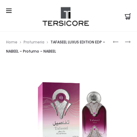
Prod
ETRO
JARRAH
Home
Profumeria
TAFASEEL LUXUS EDITION EDP –
–
LUXUS
navi
NABEEL – Profumo – NABEEL
NECTAR
EDITION
EAU
EDP
DE
–
PARFUM
NABEEL
–
–
PROFUM
PROFUM
–
–
ETRO
NABEEL