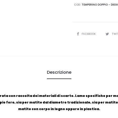
PALMA
COD:
TEMPERINO DOPPIO - DIEG
-
TEMPERINO
-
DIEGO
CONDIVIDI
FACEBOOK
TWI
DALLA
PALMA
quantità
Descrizione
ata con raccolta dei materiali di scarto. Lame specifiche per 
o foro, sia per matite dal diametro tradizionale, sia per mati
matite con corpo in legno oppure in plastica.