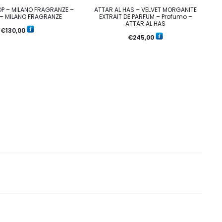
DP – MILANO FRAGRANZE –
ATTAR AL HAS – VELVET MORGANITE
 – MILANO FRAGRANZE
EXTRAIT DE PARFUM – Profumo –
ATTAR AL HAS
€
130,00
€
245,00
H
B
A
B
P
C
C
C