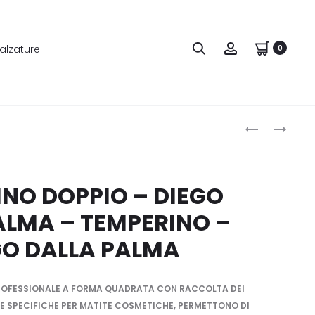
alzature
0
Produ
BURBERRY
FL7MICFAL12
HERO
SNEAKERS
naviga
PARFUM
–
INTENSE
SNEAKERS
NO DOPPIO – DIEGO
–
–
ALMA – TEMPERINO –
PROFUMO
GUESS
–
GO DALLA PALMA
BURBERRY
PROFESSIONALE A FORMA QUADRATA CON RACCOLTA DEI
ME SPECIFICHE PER MATITE COSMETICHE, PERMETTONO DI