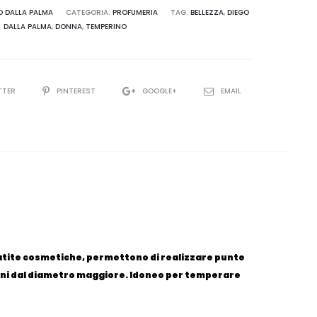
O DALLA PALMA
CATEGORIA:
PROFUMERIA
TAG:
BELLEZZA
,
DIEGO
DALLA PALMA
,
DONNA
,
TEMPERINO
TTER
PINTEREST
GOOGLE+
EMAIL
matite cosmetiche, permettono di realizzare punte
toni dal diametro maggiore. Idoneo per temperare