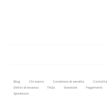
Blog
Chi siamo
Condizioni di vendita
Contatta
Diritto di recesso
FAQs
Garanzie
Pagamenti
Spedizioni