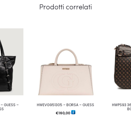
Prodotti correlati
 – GUESS –
HWEVG951305 – BORSA – GUESS
HWPS93 36
SS
B
€
160,00