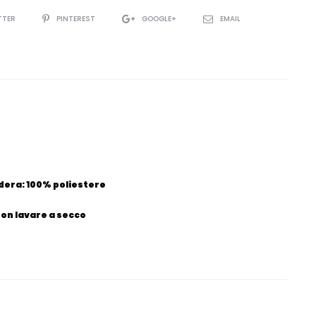
TTER
PINTEREST
GOOGLE+
EMAIL
dera: 100% poliestere
Non lavare a secco