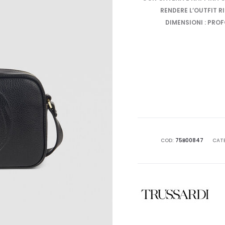
RENDERE L’OUTFIT R
DIMENSIONI : PRO
COD:
75B00847
CAT