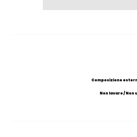
Composizione esterna
Non lavare / Non 