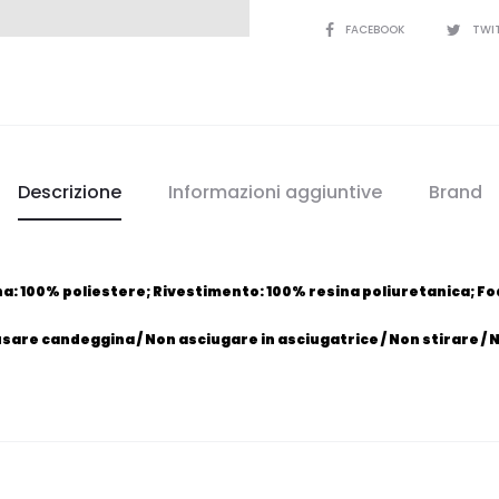
CONDIVIDI
FACEBOOK
TWI
Descrizione
Informazioni aggiuntive
Brand
: 100% poliestere; Rivestimento: 100% resina poliuretanica; Fo
usare candeggina / Non asciugare in asciugatrice / Non stirare / 