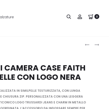
alzature
0
Produ
TRUSSARDI
TRUSSARDI
HOBO
CAMERA
naviga
BAG
CASE
FAITH
FAITH
I CAMERA CASE FAITH
MEDIUM
IN
PELLE CON LOGO NERA
IN
SIMILPELLE
SIMILPELLE
CON
CON
LOGO
ALIZZATA IN SIMILPELLE TESTURIZZATA, CON LUNGA
LOGO
BIANCA
E CHIUSURA ZIP. PERSONALIZZATA CON UNA LEGGERA
NERA
L’ICONICO LOGO TRUSSARDI JEANS E CHARM IN METALLO
OORDINATA. L’ACCESSORIO DA INDOSSARE SEMPRE PER