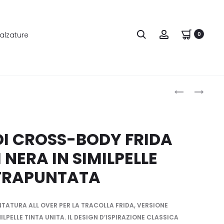
alzature
0
Produ
TRUSSARDI
LOVE
CROSS-
MOSCHINO
naviga
BODY
BORSA
FRIDA
A
I CROSS-BODY FRIDA
LARGE
SPALLA
NERA IN SIMILPELLE
NERA
SMALL
IN
ROSSA
TRAPUNTATA
SIMILPELLE
CON
LAMINATA
CUORI
E
TATURA ALL OVER PER LA TRACOLLA FRIDA, VERSIONE
BORCHIE
ILPELLE TINTA UNITA. IL DESIGN D’ISPIRAZIONE CLASSICA