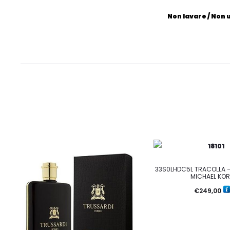
Non lavare / Non 
33S0LHDC5L TRACOLLA –
MICHAEL KO
€
249,00