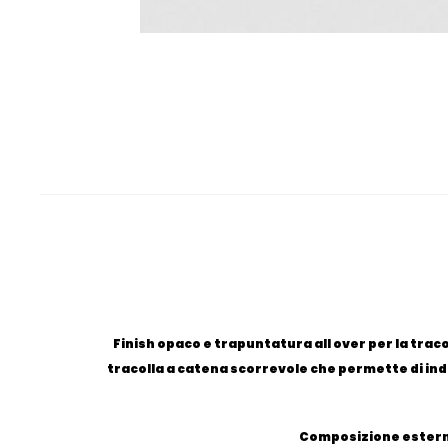
Finish opaco e trapuntatura all over per la traco
tracolla a catena scorrevole che permette di ind
Composizione esterna