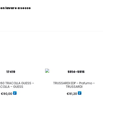
Non lavare a secco
60 TRACOLLA GUESS –
TRUSSARDI EDP – Profumo –
COLLA – GUESS
TRUSSARDI
€
90,00
€
91,20