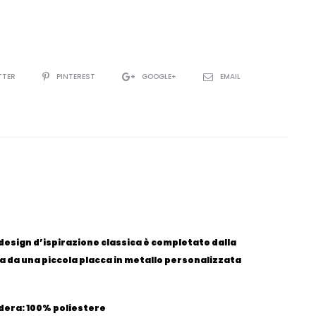
TTER
PINTEREST
GOOGLE+
EMAIL
l design d’ispirazione classica è completato dalla
a da una piccola placca in metallo personalizzata
dera: 100% poliestere