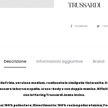
CONDIVIDI
FACEBOOK
TWI
Descrizione
Informazioni aggiuntive
Brand
lla Frida, versione medium, realizzata in similpelle tinta unita. I
ossare la borsa a spalla, cross-body o con doppio manico. Rifinit
con lettering Trussardi Jeans inciso.
: 100% poliestere; Rivestimento: 100% resina poliuretanica; Fo