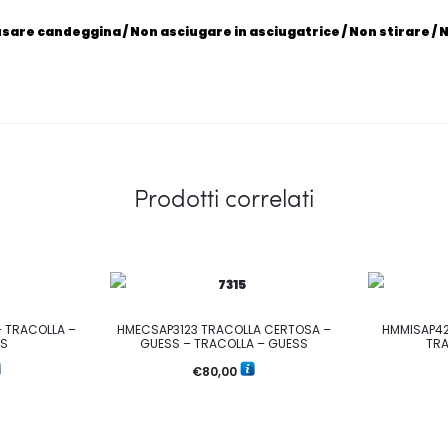
usare candeggina / Non asciugare in asciugatrice / Non stirare / 
Prodotti correlati
 TRACOLLA –
HMECSAP3123 TRACOLLA CERTOSA –
HMMISAP42
RS
GUESS – TRACOLLA – GUESS
TRA
€
80,00