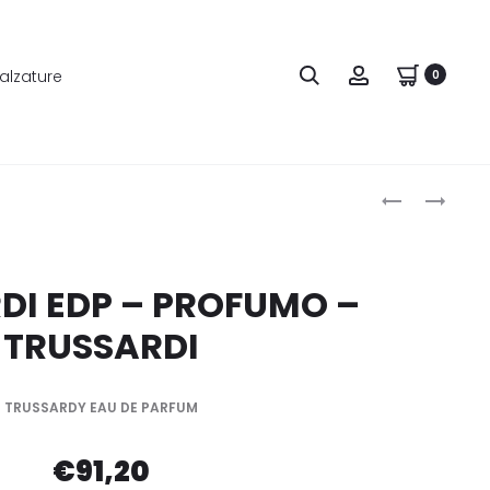
alzature
0
Produ
TRUSSARDI
ERMANNO
–
SCERVINO
naviga
PURE
–
JASMINE
TUSCAN
DI EDP – PROFUMO –
EDP
EMOTION
TRUSSARDI
–
EDP
PROFUMO
–
–
PROFUMO
TRUSSARDY EAU DE PARFUM
TRUSSARDI
–
ERMANNO
€
91,20
SCERVINO