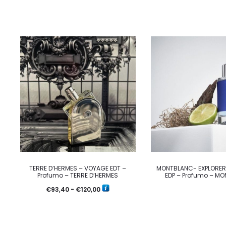
TERRE D’HERMES – VOYAGE EDT –
MONTBLANC- EXPLORER 
Profumo – TERRE D’HERMES
EDP – Profumo – M
Fascia
€
93,40
-
€
120,00
di
prezzo: