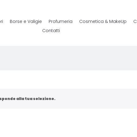
ri
Borse e Valigie
Profumeria
Cosmetica & MakeUp
C
Contatti
sponde alla tua selezione.