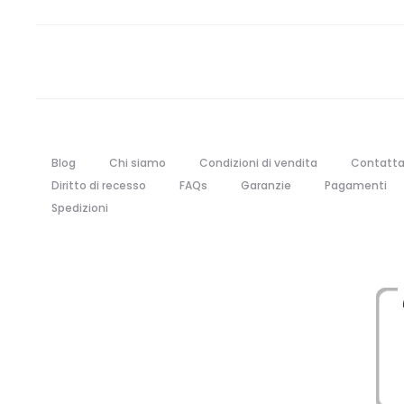
Blog
Chi siamo
Condizioni di vendita
Contatta
Diritto di recesso
FAQs
Garanzie
Pagamenti
Spedizioni