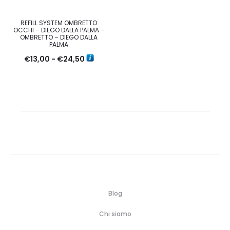
REFILL SYSTEM OMBRETTO
OCCHI – DIEGO DALLA PALMA –
OMBRETTO – DIEGO DALLA
PALMA
Fascia
€
13,00
-
€
24,50
di
prezzo:
da
€13,00
a
€24,50
Blog
Chi siamo