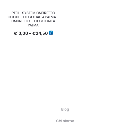
REFILL SYSTEM OMBRETTO
OCCHI – DIEGO DALLA PALMA –
OMBRETTO – DIEGO DALLA
PALMA
Fascia
€
13,00
-
€
24,50
di
prezzo:
da
€13,00
a
€24,50
Blog
Chi siamo