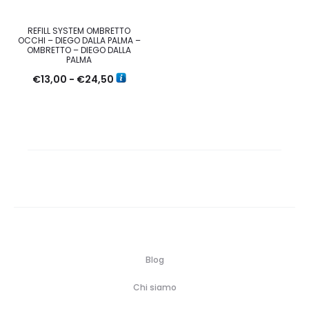
REFILL SYSTEM OMBRETTO
OCCHI – DIEGO DALLA PALMA –
OMBRETTO – DIEGO DALLA
PALMA
Fascia
€
13,00
-
€
24,50
di
prezzo:
da
€13,00
a
€24,50
Blog
Chi siamo