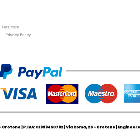
 Tersicore
Privacy Policy
Crotone | P.IVA: 01999450792 | Via Roma, 26 - Crotone | Engineer