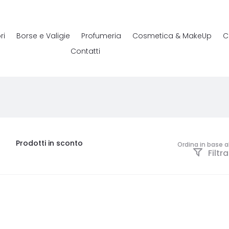
ri
Borse e Valigie
Profumeria
Cosmetica & MakeUp
C
Contatti
Prodotti in sconto
Ordina in base a
Filtra