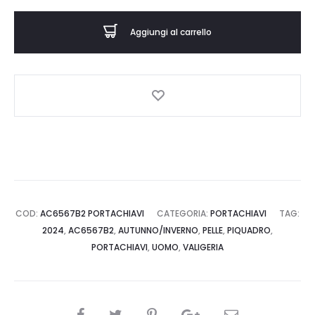
-
Portachiavi
Aggiungi al carrello
-
PIQUADRO
quantità
COD:
AC6567B2 PORTACHIAVI
CATEGORIA:
PORTACHIAVI
TAG:
2024
,
AC6567B2
,
AUTUNNO/INVERNO
,
PELLE
,
PIQUADRO
,
PORTACHIAVI
,
UOMO
,
VALIGERIA
CONDIVIDI