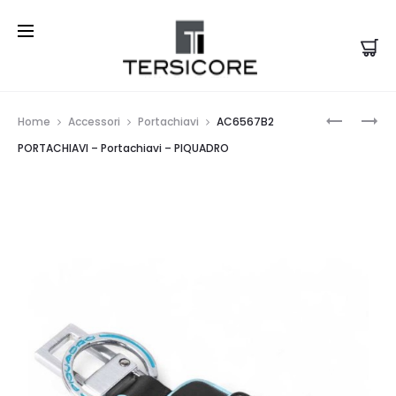
Prod
PC4216B
PC6566B
Home
Accessori
Portachiavi
AC6567B2
ASTUCCI
PORTACH
navi
PORTACHIAVI – Portachiavi – PIQUADRO
P.CHIAVI
–
–
PORTACH
PORTACH
–
–
PIQUADR
PIQUADR