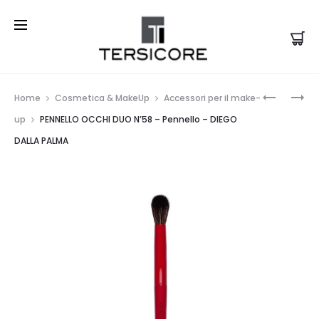
Prod
PENNELL
PENNELL
Home
Cosmetica & MakeUp
Accessori per il make-
OCCHI
OCCHI
navi
up
PENNELLO OCCHI DUO N’58 – Pennello – DIEGO
PIATTO
BOMBAT
DALLA PALMA
N’54
MULTIFU
–
N’57
PENNELL
–
–
PENNELL
DIEGO
–
DALLA
DIEGO
PALMA
DALLA
PALMA