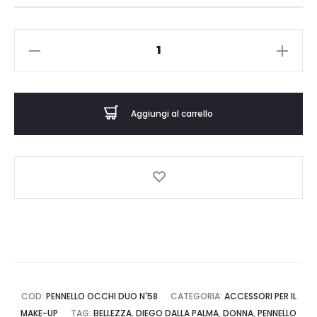
PENNELLO
OCCHI
DUO
N'58
Aggiungi al carrello
-
Pennello
-
DIEGO
DALLA
PALMA
quantità
COD:
PENNELLO OCCHI DUO N'58
CATEGORIA:
ACCESSORI PER IL
MAKE-UP
TAG:
BELLEZZA
,
DIEGO DALLA PALMA
,
DONNA
,
PENNELLO