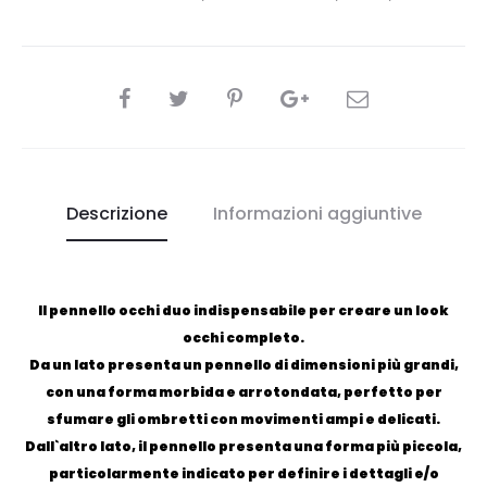
CONDIVIDI
Descrizione
Informazioni aggiuntive
Il pennello occhi duo indispensabile per creare un look
occhi completo.
Da un lato presenta un pennello di dimensioni più grandi,
con una forma morbida e arrotondata, perfetto per
sfumare gli ombretti con movimenti ampi e delicati.
Dall`altro lato, il pennello presenta una forma più piccola,
particolarmente indicato per definire i dettagli e/o