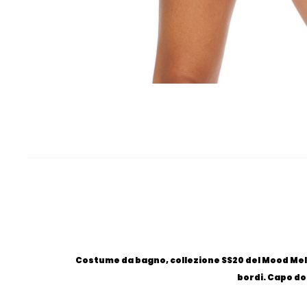
Costume da bagno, collezione SS20 del Mood Meltin
bordi. Capo do