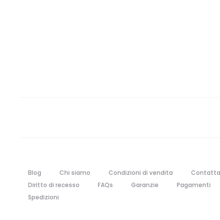
Blog
Chi siamo
Condizioni di vendita
Contatta
Diritto di recesso
FAQs
Garanzie
Pagamenti
Spedizioni