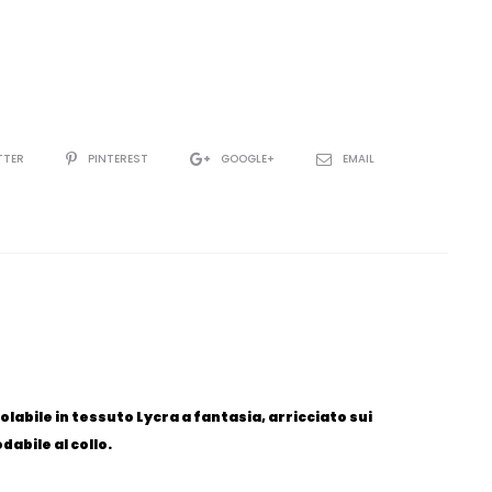
TTER
PINTEREST
GOOGLE+
EMAIL
labile in tessuto Lycra a fantasia, arricciato sui
abile al collo.