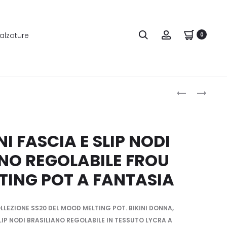
alzature
0
Produ
F**K
INFRADITO
COSTUME
DONNA
naviga
UOMO
FUSCIACCA
SHORT
ATMOSPHER
NI FASCIA E SLIP NODI
CON
NO REGOLABILE FROU
ZIP
LATERALI
TING POT A FANTASIA
VERDE
SCURO
LEZIONE SS20 DEL MOOD MELTING POT. BIKINI DONNA,
IP NODI BRASILIANO REGOLABILE IN TESSUTO LYCRA A