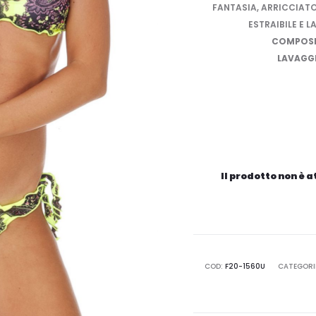
FANTASIA, ARRICCIATO
ESTRAIBILE E 
COMPOSI
LAVAGG
Il prodotto non è 
COD:
F20-1560U
CATEGORI