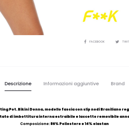
CONDIVIDI
FACEBOOK
TWI
Descrizione
Informazioni aggiuntive
Brand
g Pot. Bikini Donna, modello fascia con slip nodi Brasiliano rego
tato di imbottitura interna estraibile e laccetto removibile annod
Composizione:
86% Poliestere e 14% elastan