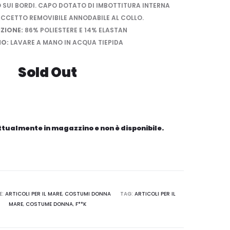
 SUI BORDI. CAPO DOTATO DI IMBOTTITURA INTERNA
LACCETTO REMOVIBILE ANNODABILE AL COLLO.
ZIONE:
86% POLIESTERE E 14% ELASTAN
IO:
LAVARE A MANO IN ACQUA TIEPIDA
Sold Out
attualmente in magazzino e non è disponibile.
E:
ARTICOLI PER IL MARE
,
COSTUMI DONNA
TAG:
ARTICOLI PER IL
MARE
,
COSTUME DONNA
,
F**K