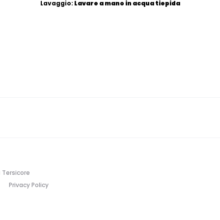
Lavaggio:
Lavare a mano in acqua tiepida
 Tersicore
Privacy Policy