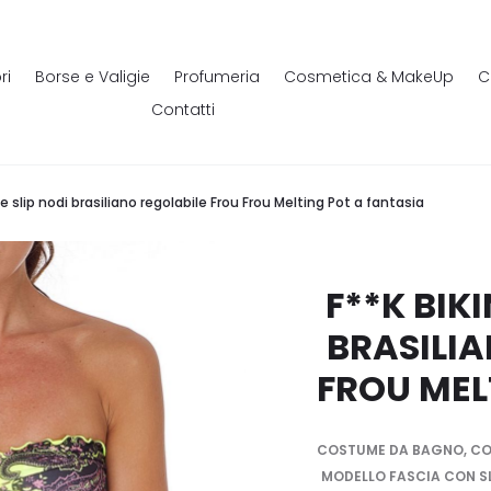
ri
Borse e Valigie
Profumeria
Cosmetica & MakeUp
C
Contatti
a e slip nodi brasiliano regolabile Frou Frou Melting Pot a fantasia
F**K BIKI
BRASILIA
FROU MEL
COSTUME DA BAGNO, COL
MODELLO FASCIA CON SL